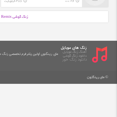
00:24
386 کیلوبایت
info_outline
query_builder
زنگ گوشی Dabke Remix با فرمت
زنگ های موبایل
آهنگ زنگ موبایل
مای رینگتون اولین پلترفرم تخصصی زنگ موب
دانلود زنگ گوشی
دانلود زنگ خور
© مای رینگتون