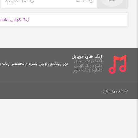
00:30
1182 کیلوبایت
info_outline
query_builder
زنگ گوشی DJ Snake با فرمت
زنگ های موبایل
آهنگ زنگ موبایل
مای رینگتون اولین پلترفرم تخصصی زنگ موب
دانلود زنگ گوشی
دانلود زنگ خور
© مای رینگتون