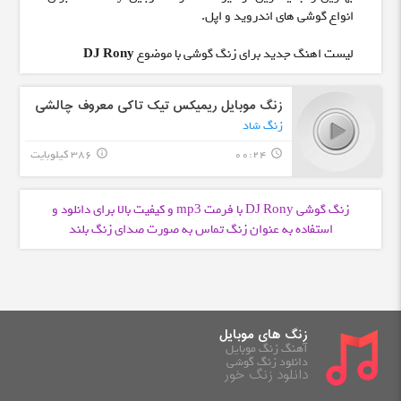
انواع گوشی های اندروید و اپل.
لیست اهنگ جدید برای زنگ گوشی با موضوع
DJ Rony
زنگ موبایل ریمیکس تیک تاکی معروف چالشی
زنگ شاد
00:24
386 کیلوبایت
info_outline
query_builder
زنگ گوشی DJ Rony با فرمت
و کیفیت بالا برای دانلود و
mp3
استفاده به عنوان زنگ تماس به صورت صدای زنگ بلند
زنگ های موبایل
آهنگ زنگ موبایل
دانلود زنگ گوشی
دانلود زنگ خور