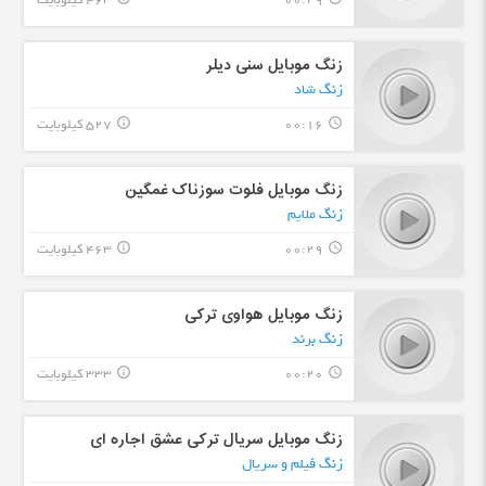
00:29
463 کیلوبایت
زنگ موبایل سنی دیلر
زنگ شاد
00:16
527 کیلوبایت
info_outline
query_builder
زنگ موبایل فلوت سوزناک غمگین
زنگ ملایم
00:29
463 کیلوبایت
info_outline
query_builder
زنگ موبایل هواوی ترکی
زنگ برند
00:20
333 کیلوبایت
info_outline
query_builder
زنگ موبایل سریال ترکی عشق اجاره ای
زنگ فیلم و سریال