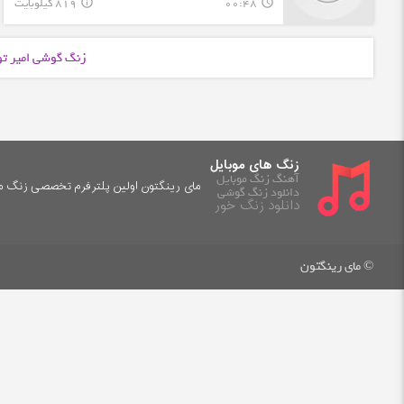
00:48
819 کیلوبایت
info_outline
query_builder
زنگ گوشی امیر ت
زنگ های موبایل
آهنگ زنگ موبایل
مای رینگتون اولین پلترفرم تخصصی زنگ موب
دانلود زنگ گوشی
دانلود زنگ خور
© مای رینگتون