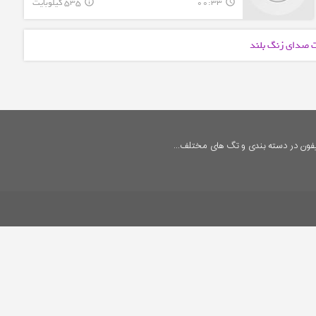
00:33
535 کیلوبایت
info_outline
query_builder
رت صدای زنگ بلند
فون در دسته بندی و تگ های مختلف...