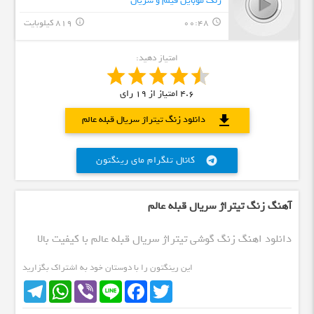
زنگ موبایل فیلم و سریال
00:48
819 کیلوبایت
info_outline
query_builder
امتیاز دهید:
4.6
امتیاز از
19
رای
download
دانلود زنگ تیتراژ سریال قبله عالم
کانال تلگرام مای رینگتون
telegram
آهنگ زنگ تیتراژ سریال قبله عالم
دانلود اهنگ زنگ گوشی تیتراژ سریال قبله عالم با کیفیت بالا
این رینگتون را با دوستان خود به اشتراک بگزارید
Telegram
WhatsApp
Viber
Line
Facebook
Twitter