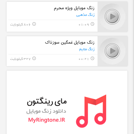
زنگ موبایل ویژه محرم
زنگ مذهبی
01:09
806 کیلوبایت
info_outline
query_builder
زنگ موبایل غمگین سوزناک
زنگ ملایم
00:21
327 کیلوبایت
info_outline
query_builder