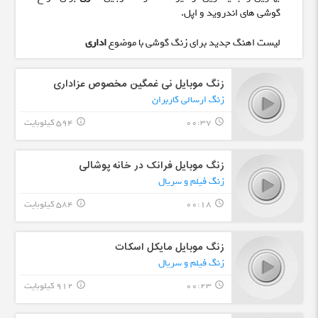
گوشی های اندروید و اپل.
لیست اهنگ جدید برای زنگ گوشی با موضوع
اداری
زنگ موبایل نی غمگین مخصوص عزاداری
زنگ ارسالی کاربران
00:37
594 کیلوبایت
info_outline
query_builder
زنگ موبایل فرانک در خانه پوشالی
زنگ فیلم و سریال
00:18
584 کیلوبایت
info_outline
query_builder
زنگ موبایل مایکل اسکات
زنگ فیلم و سریال
00:23
912 کیلوبایت
info_outline
query_builder