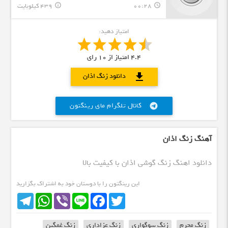
00:28
439 کیلوبایت
info_outline
query_builder
امتیاز دهید:
4.4
امتیاز از
10
رای
download
دانلود زنگ اذان
کانال تلگرام مای رینگتون
telegram
آهنگ زنگ اذان
دانلود اهنگ زنگ گوشی اذان با کیفیت بالا
این رینگتون را با دوستان خود به اشتراک بگزارید
Telegram
WhatsApp
Viber
Line
Facebook
Twitter
زنگ محرم
زنگ سوگواری
زنگ عزاداری
زنگ غمگین