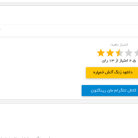
ne
امتیاز دهید:
2.5
امتیاز از
13
رای
دانلود زنگ آتش خمپاره
کانال تلگرام مای رینگتون