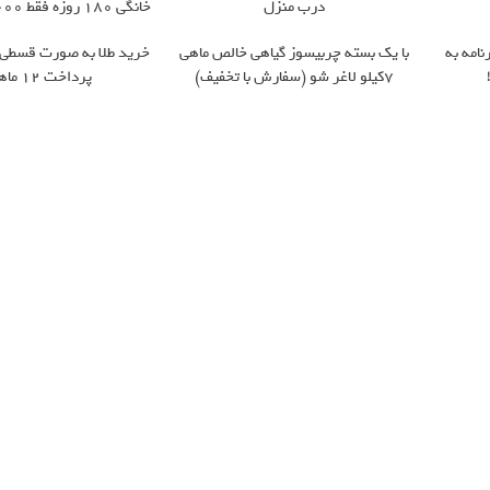
درب منزل
خانگی 180 روزه فقط 600 هزارتومان!!
نامه به
با یک بسته چربیسوز گیاهی خالص ماهی
خرید طلا به صورت قسطی از
7کیلو لاغر شو (سفارش با تخفیف)
پرداخت 12 ماهه )