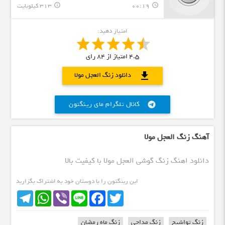
00:19
313 کیلوبایت
info_outline
query_builder
امتیاز دهید:
4.5
امتیاز از
84
رای
download
دانلود زنگ العجل مولا
کانال تلگرام مای رینگتون
telegram
آهنگ زنگ العجل مولا
دانلود اهنگ زنگ گوشی العجل مولا با کیفیت بالا
این رینگتون را با دوستان خود به اشتراک بگزارید
Telegram
WhatsApp
Viber
Line
Facebook
Twitter
زنگ تواشیح
زنگ مداحی
زنگ ماه رمضان