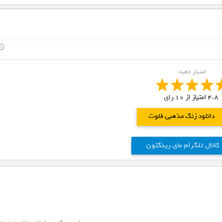
outline
امتیاز دهید:
4.8
امتیاز از
10
رای
دانلود زنگ مذهبی فلوت
کانال تلگرام مای رینگتون