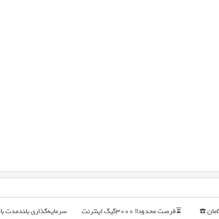
گامان ☎️
⏳فرصت محدود!! 3000گیگ اینترنت
سرمایه‌گذاری بلندمدت با 