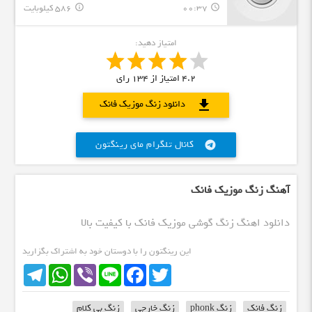
00:37
586 کیلوبایت
info_outline
query_builder
امتیاز دهید:
4.2
امتیاز از
134
رای
download
دانلود زنگ موزیک فانک
کانال تلگرام مای رینگتون
telegram
آهنگ زنگ موزیک فانک
دانلود اهنگ زنگ گوشی موزیک فانک با کیفیت بالا
این رینگتون را با دوستان خود به اشتراک بگزارید
Telegram
WhatsApp
Viber
Line
Facebook
Twitter
زنگ فانک
زنگ phonk
زنگ خارجی
زنگ بی کلام