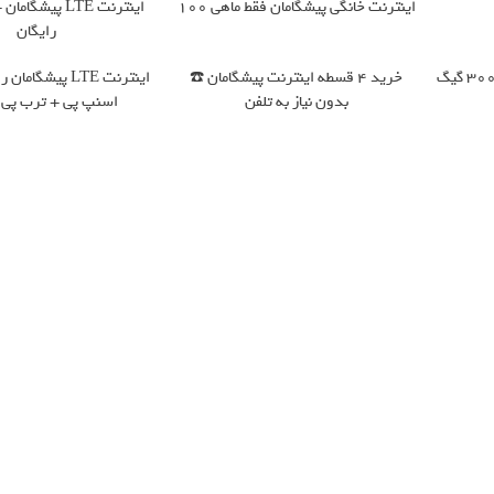
اینترنت خانگی پیشگامان فقط ماهی 100
اینترنت LTE پیش
رایگان
هرچقدر می‌خوای دانلود کن؛ 3000 گیگ
خرید 4 قسطه اینترنت پیشگامان ☎️
بدون نیاز به تلفن
اسنپ پی + ترب پی 