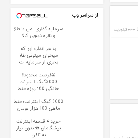
از سراسر وب
سرمایه گذاری امن با طلا
333 کیلوبایت
info_
و نقره دیجی کالا
به هر اندازه ای که
میخوای میتونی طلا
بخری از سرمایه ات
محافظت کنی
⏳فرصت محدود!!
3000گیگ اینترنت
خانگی 180 روزه فقط
600 هزارتومان!!
3000 گیگ اینترنت؛ فقط
ماهی 100 هزار تومان
خرید 4 قسطه اینترنت
پیشگامان ☎️ بدون نیاز
به تلفن