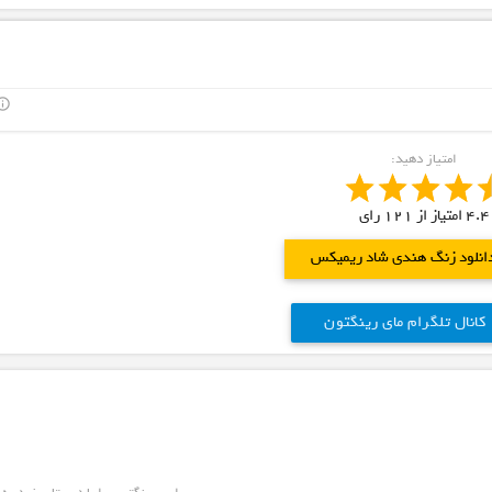
outline
امتیاز دهید:
4.4
امتیاز از
121
رای
انلود زنگ هندی شاد ریمیکس
کانال تلگرام مای رینگتون