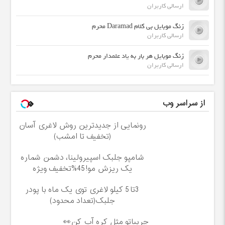
ارسالی کاربران
زنگ موبایل بی کلام Daramad محرم
ارسالی کاربران
زنگ موبایل هر بار به یاد علمدار محرم
ارسالی کاربران
از سراسر وب
رونمایی از جدیدترین روش لاغری آسان
(تخفیف تا امشب)
شامپو جلبک اسپیرولینا، دشمن شماره
یک ریزش مو!45%تخفیف ویژه
3تا5 کیلو لاغری توی یک ماه با پودر
جلبک(تعداد محدود)
چربیاتو مثل کره آب کن👀