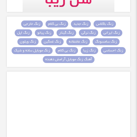
زنگ باکلاس
زنگ جدید
زنگ بی کلام
زنگ خارجی
زنگ ایرانی
زنگ ترکی
زنگ گیتار
زنگ پیانو
زنگ اپل
زنگ سامسونگ
زنگ عاشقانه
زنگ غمگین
زنگ ویلون
زنگ احساسی
زنگ زیبا
زنگ بی کلام
زنگ موبایل ساده و شیک
آهنگ زنگ موبایل آرامش دهنده