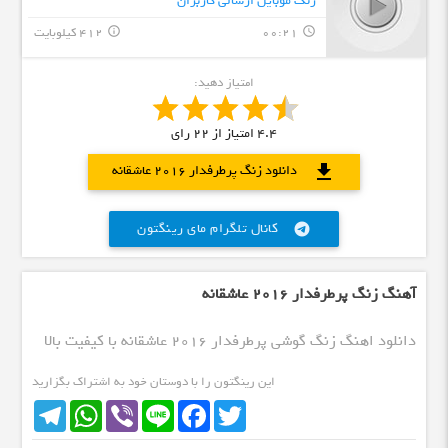
زنگ موبایل ارسالی کاربران
00:21
412 کیلوبایت
info_outline
query_builder
امتیاز دهید:
4.4
امتیاز از
22
رای
download
دانلود زنگ پرطرفدار ۲۰۱۶ عاشقانه
کانال تلگرام مای رینگتون
telegram
آهنگ زنگ پرطرفدار ۲۰۱۶ عاشقانه
دانلود اهنگ زنگ گوشی پرطرفدار ۲۰۱۶ عاشقانه با کیفیت بالا
این رینگتون را با دوستان خود به اشتراک بگزارید
Telegram
WhatsApp
Viber
Line
Facebook
Twitter