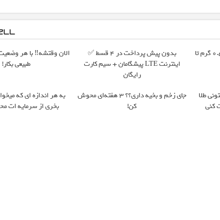
خرید شمش پلمپ طلاسی، از ۰.۵ گرم تا
بدون پیش پرداخت در 4 قسط ✅
الان وقتشه‼️ با هر وضعیت 
اینترنت LTE پیشگامان + سیم کارت
طبیعی بکار!
رایگان
ونی طلا
جای زخم و بخیه داری؟؟ 3 هفته‌ای محوش
به هر اندازه ای که میخوای
 کنی
کن!
بخری از سرمایه ات مح