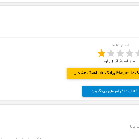
ne
امتیاز دهید:
1.0
امتیاز از
1
رای
آهنگ هشدار
کانال تلگرام مای رینگتون