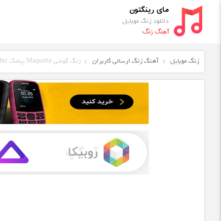
مای رینگتون
دانلود زنگ موبایل
آهنگ زنگ
زنگ موبایل
آهنگ زنگ ارسالی کاربران
زنگ گوشی Maquette پیامک htc آهنگ هشدار