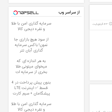
از سراسر وب
سرمایه گذاری امن با طلا
43 کیلوبایت
info_outli
و نقره دیجی کالا
از سود هیچ بازاری جا
نمون! باکس سرمایه
گذاری آبان تتر
به هر اندازه ای که
میخوای میتونی طلا
بخری از سرمایه ات
محافظت کنی
بدون پیش پرداخت در 4
قسط ✅ اینترنت LTE
پیشگامان + سیم کارت
رایگان
سرمایه گذاری امن با طلا
و نقره دیجی کالا