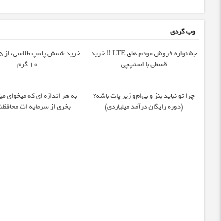
وب گردی
جشنواره فروش مودم های LTE ‼️ خرید
قسطی با اسنپ‌پی
۱۰ گرم
چرا تو نباید بنز و بی‌ام‌و زیر پات باشه؟
به هر اندازه ای که میخوای میت
(دوره رایگان درآمد میلیاردی)
بخری از سرمایه ات محافظت