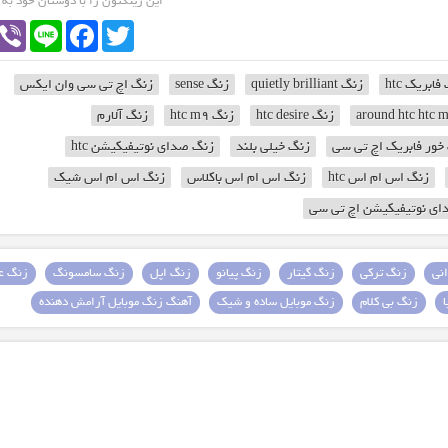
این رینگتون را با دوستان خود به
Viber
Line
Facebook
Twitter
ابریک htc
زنگ quietly brilliant
زنگ sense
زنگ اچ تی سی وان ایکس
زنگ htc desire
زنگ htc m9
زنگ آلارم
خور فابریک اچ تی سی
زنگ خیلی بلند
زنگ صدای نوتیفیکیشن htc
زنگ اس ام اس htc
زنگ اس ام اس باکلاس
زنگ اس ام اس شیک
ی نوتیفیکیشن اچ تی سی
نی
زنگ ترکی
زنگ گیتار
زنگ پیانو
زنگ اپل
زنگ سامسونگ
زنگ عا
زنگ بی کلام
زنگ موبایل ساده و شیک
آهنگ زنگ موبایل آرامش دهنده