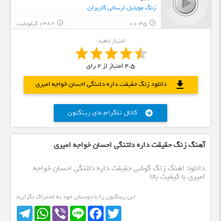
زنگ موبایل ارسالی کاربران
00:35
1382 کیلوبایت
info_outline
query_builder
امتیاز دهید:
4.5
امتیاز از
2
رای
download
دانلود زنگ حقیقت داره دلتنگی احسان خواجه امیری
کانال تلگرام مای رینگتون
telegram
آهنگ زنگ حقیقت داره دلتنگی احسان خواجه امیری
دانلود اهنگ زنگ گوشی حقیقت داره دلتنگی احسان خواجه
امیری با کیفیت بالا
این رینگتون را با دوستان خود به اشتراک بگزارید
Telegram
WhatsApp
Viber
Line
Facebook
Twitter