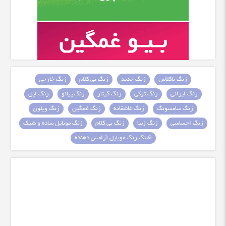
زنگ باکلاس
زنگ جدید
زنگ بی کلام
زنگ خارجی
زنگ ایرانی
زنگ ترکی
زنگ گیتار
زنگ پیانو
زنگ اپل
زنگ سامسونگ
زنگ عاشقانه
زنگ غمگین
زنگ ویلون
زنگ احساسی
زنگ زیبا
زنگ بی کلام
زنگ موبایل ساده و شیک
آهنگ زنگ موبایل آرامش دهنده