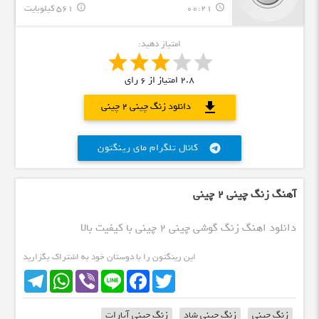
00:21
561 کیلوبایت
info_outline
query_builder
امتیاز دهید:
2.8
امتیاز از
6
رای
download
دانلود زنگ چینی ۲ چینی
کانال تلگرام مای رینگتون
telegram
آهنگ زنگ چینی ۲ چینی
دانلود اهنگ زنگ گوشی چینی ۲ چینی با کیفیت بالا
این رینگتون را با دوستان خود به اشتراک بگزارید
Telegram
WhatsApp
Viber
Line
Facebook
Twitter
زنگ چینی
زنگ چینی شاد
زنگ چینی آپارات