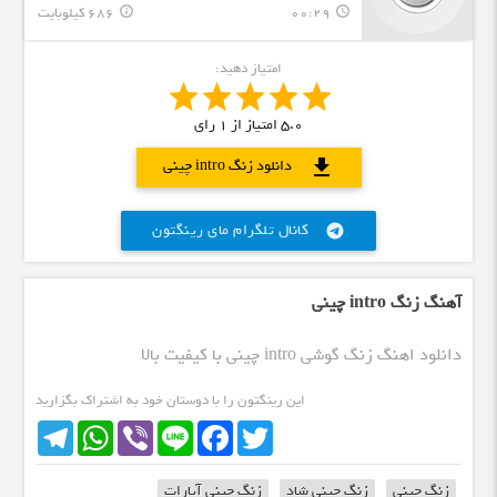
00:29
686 کیلوبایت
info_outline
query_builder
امتیاز دهید:
5.0
امتیاز از
1
رای
download
دانلود زنگ intro چینی
کانال تلگرام مای رینگتون
telegram
آهنگ زنگ intro چینی
دانلود اهنگ زنگ گوشی intro چینی با کیفیت بالا
این رینگتون را با دوستان خود به اشتراک بگزارید
Telegram
WhatsApp
Viber
Line
Facebook
Twitter
زنگ چینی
زنگ چینی شاد
زنگ چینی آپارات