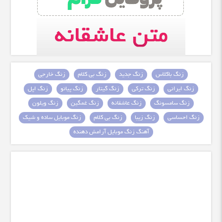
زنگ باکلاس
زنگ جدید
زنگ بی کلام
زنگ خارجی
زنگ ایرانی
زنگ ترکی
زنگ گیتار
زنگ پیانو
زنگ اپل
زنگ سامسونگ
زنگ عاشقانه
زنگ غمگین
زنگ ویلون
زنگ احساسی
زنگ زیبا
زنگ بی کلام
زنگ موبایل ساده و شیک
آهنگ زنگ موبایل آرامش دهنده