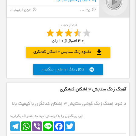
زنگ موبایل فیلم و سریال
00:35
554 کیلوبایت
info_outline
query_builder
امتیاز دهید:
3.6
امتیاز از
10
رای
download
دانلود زنگ ستایش 3 اشکان کمانگری
کانال تلگرام مای رینگتون
telegram
آهنگ زنگ ستایش 3 اشکان کمانگری
دانلود اهنگ زنگ گوشی ستایش 3 اشکان کمانگری با کیفیت بالا
این رینگتون را با دوستان خود به اشتراک بگزارید
Telegram
WhatsApp
Viber
Line
Facebook
Twitter