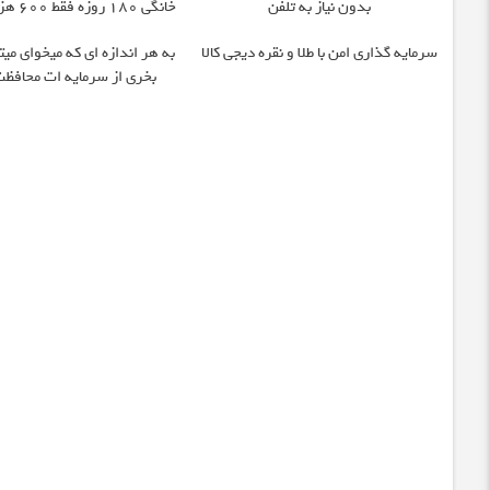
بدون نیاز به تلفن
خانگی 180 روزه فقط 600 هزارتومان!!
سرمایه گذاری امن با طلا و نقره دیجی کالا
به هر اندازه ای که میخوای میت
بخری از سرمایه ات محافظت