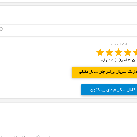
outline
امتیاز دهید:
4.5
امتیاز از
23
رای
د زنگ سریال برادر جان سالار عقیلی
کانال تلگرام مای رینگتون