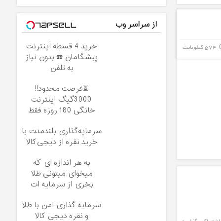
از سراسر وب
خرید 4 قسطه اینترنت
574 کیلوبایت
info_
پیشگامان ☎️ بدون نیاز
به تلفن
⏳فرصت محدود!!
3000گیگ اینترنت
خانگی 180 روزه فقط
600 هزارتومان!!
سرمایه‌گذاری بلندمدت با
خرید نقره از دیجی‌کالا
به هر اندازه ای که
میخوای میتونی طلا
بخری از سرمایه ات
محافظت کنی
سرمایه گذاری امن با طلا
و نقره دیجی کالا