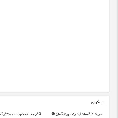
وب گردی
خرید 4 قسطه اینترنت پیشگامان ☎️
⏳فرصت محدود