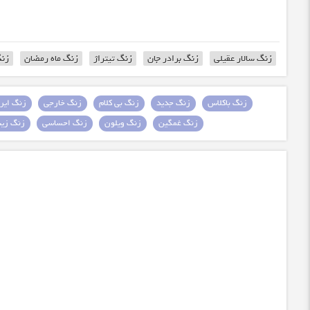
زنگ سالار عقیلی
زنگ برادر جان
زنگ تیتراژ
زنگ ماه رمضان
زنگ
زنگ باکلاس
زنگ جدید
زنگ بی کلام
زنگ خارجی
زنگ ایرا
زنگ غمگین
زنگ ویلون
زنگ احساسی
زنگ زیبا