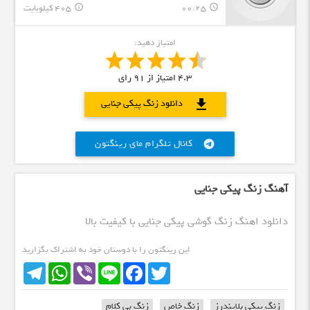
00:25
405 کیلوبایت
info_outline
query_builder
امتیاز دهید:
4.3
امتیاز از
91
رای
download
دانلود زنگ پیکی جنایی
کانال تلگرام مای رینگتون
telegram
آهنگ زنگ پیکی جنایی
دانلود اهنگ زنگ گوشی پیکی جنایی با کیفیت بالا
این رینگتون را با دوستان خود به اشتراک بگزارید
Telegram
WhatsApp
Viber
Line
Facebook
Twitter
زنگ پیکی بلایندرز
زنگ خاص
زنگ بی کلام