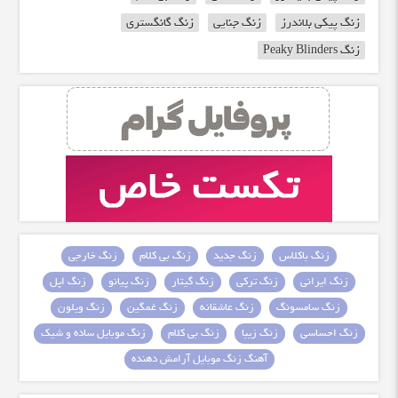
زنگ پیکی بلاندرز
زنگ جنایی
زنگ گانگستری
زنگ Peaky Blinders
زنگ باکلاس
زنگ جدید
زنگ بی کلام
زنگ خارجی
زنگ ایرانی
زنگ ترکی
زنگ گیتار
زنگ پیانو
زنگ اپل
زنگ سامسونگ
زنگ عاشقانه
زنگ غمگین
زنگ ویلون
زنگ احساسی
زنگ زیبا
زنگ بی کلام
زنگ موبایل ساده و شیک
آهنگ زنگ موبایل آرامش دهنده