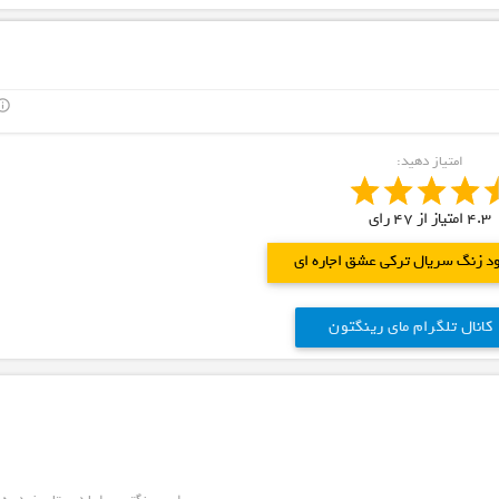
outline
امتیاز دهید:
4.3
امتیاز از
47
رای
ود زنگ سریال ترکی عشق اجاره ای
کانال تلگرام مای رینگتون