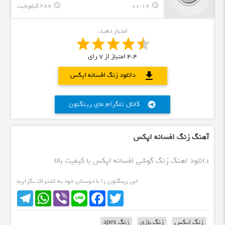
00:17
286 کیلوبایت
info_outline
query_builder
امتیاز دهید:
4.4
امتیاز از
7
رای
download
دانلود زنگ افسانه اپکس
کانال تلگرام مای رینگتون
telegram
آهنگ زنگ افسانه اپکس
دانلود اهنگ زنگ گوشی افسانه اپکس با کیفیت بالا
این رینگتون را با دوستان خود به اشتراک بگزارید
Telegram
WhatsApp
Viber
Line
Facebook
Twitter
زنگ اپکس
زنگ بازی
زنگ apex