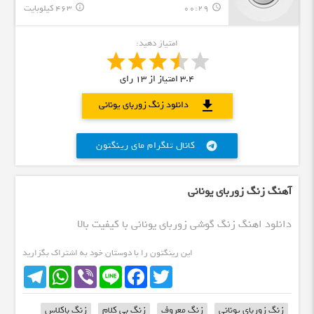
00:29
463 کیلوبایت
info_outline
query_builder
امتیاز دهید:
3.4
امتیاز از
13
رای
download
دانلود زنگ زوربای یونانی
کانال تلگرام مای رینگتون
telegram
آهنگ زنگ زوربای یونانی
دانلود اهنگ زنگ گوشی زوربای یونانی با کیفیت بالا
این رینگتون را با دوستان خود به اشتراک بگزارید
Telegram
WhatsApp
Viber
Line
Facebook
Twitter
زنگ زوربای یونانی
زنگ معروف
زنگ بی کلام
زنگ باکلاس