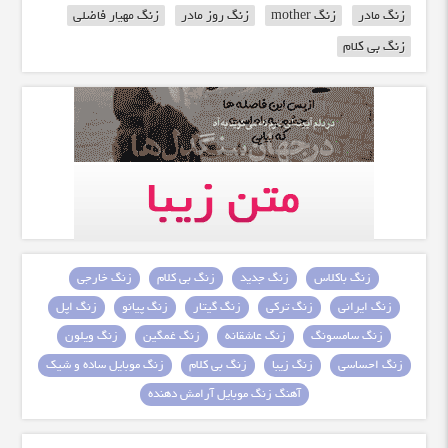
زنگ مادر
زنگ mother
زنگ روز مادر
زنگ مهیار فاضلی
زنگ بی کلام
زنگ باکلاس
زنگ جدید
زنگ بی کلام
زنگ خارجی
زنگ ایرانی
زنگ ترکی
زنگ گیتار
زنگ پیانو
زنگ اپل
زنگ سامسونگ
زنگ عاشقانه
زنگ غمگین
زنگ ویلون
زنگ احساسی
زنگ زیبا
زنگ بی کلام
زنگ موبایل ساده و شیک
آهنگ زنگ موبایل آرامش دهنده