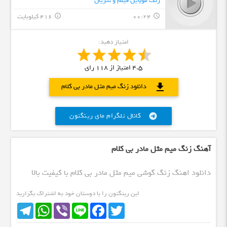
زنگ موبایل فیلم و سریال
00:24
416 کیلوبایت
info_outline
query_builder
امتیاز دهید:
4.5
امتیاز از
118
رای
download
دانلود زنگ میم مثل مادر بی کلام
کانال تلگرام مای رینگتون
telegram
آهنگ زنگ میم مثل مادر بی کلام
دانلود اهنگ زنگ گوشی میم مثل مادر بی کلام با کیفیت بالا
این رینگتون را با دوستان خود به اشتراک بگزارید
Telegram
WhatsApp
Viber
Line
Facebook
Twitter