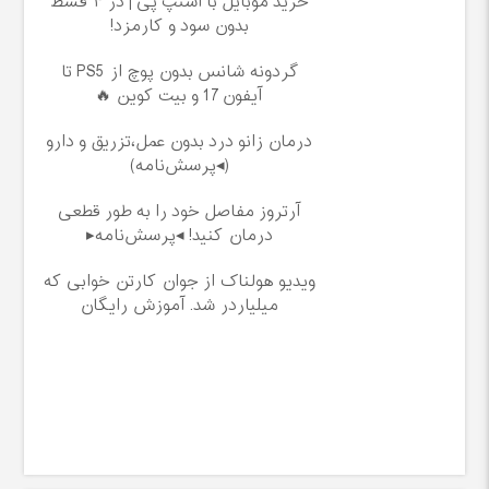
خرید موبایل با اسنپ پی | در ۴ قسط
بدون سود و کارمزد!
گردونه شانس بدون پوچ از PS5 تا
آیفون17 و بیت کوین 🔥
درمان زانو درد بدون عمل،تزریق و دارو
(◂پرسش‌نامه)
آرتروز مفاصل خود را به طور قطعی
درمان کنید! ◂پرسش‌نامه▸
ویدیو هولناک از جوان کارتن خوابی که
میلیاردر شد. آموزش رایگان