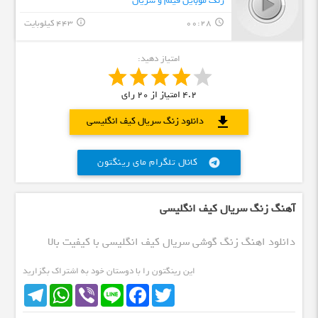
زنگ موبایل فیلم و سریال
00:28
443 کیلوبایت
info_outline
query_builder
امتیاز دهید:
4.2
امتیاز از
20
رای
download
دانلود زنگ سریال کیف انگلیسی
کانال تلگرام مای رینگتون
telegram
آهنگ زنگ سریال کیف انگلیسی
دانلود اهنگ زنگ گوشی سریال کیف انگلیسی با کیفیت بالا
این رینگتون را با دوستان خود به اشتراک بگزارید
Telegram
WhatsApp
Viber
Line
Facebook
Twitter