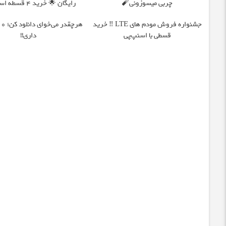
چربی میسوزونی🧨
رایگان 🌟 خرید 4 قسطه اسنپ پی
جشنواره فروش مودم های LTE ‼️ خرید
قسطی با اسنپ‌پی
داری!!