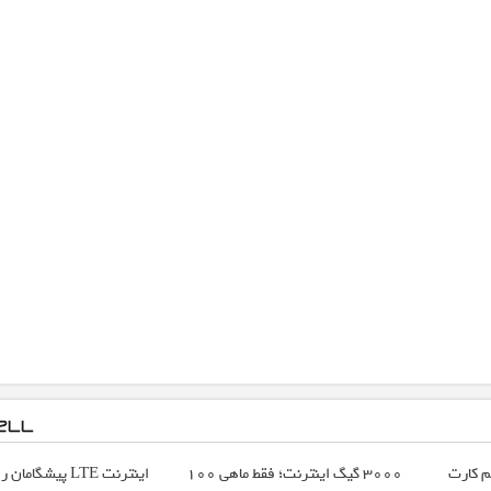
ت LTE با سیم کارت
3000 گیگ اینترنت؛ فقط ماهی 100