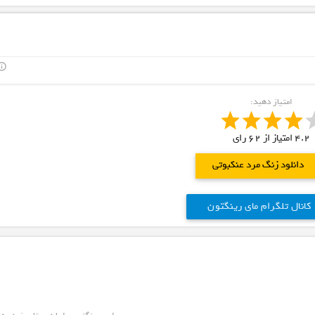
outline
امتیاز دهید:
4.2
امتیاز از
62
رای
دانلود زنگ مرد عنکبوتی
کانال تلگرام مای رینگتون