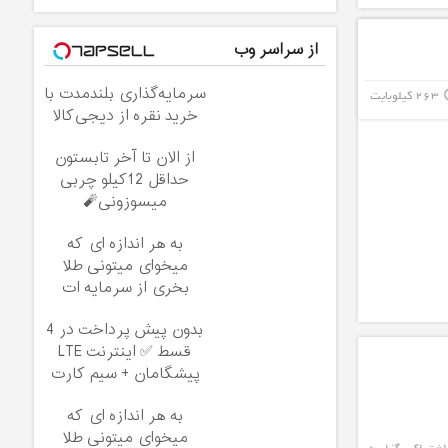
از سراسر وب
سرمایه‌گذاری بلندمدت با
263 کیلوبایت
info_
خرید نقره از دیجی‌کالا
از الان تا آخر تابستون
حداقل 12کیلو چربی
میسوزونی🧨
به هر اندازه ای که
میخوای میتونی طلا
بخری از سرمایه ات
محافظت کنی
بدون پیش پرداخت در 4
قسط ✅ اینترنت LTE
پیشگامان + سیم کارت
رایگان
به هر اندازه ای که
میخوای میتونی طلا