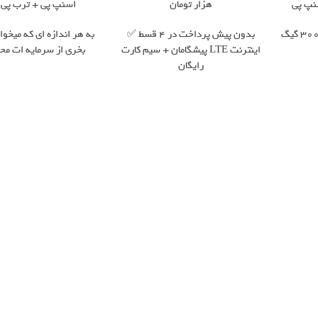
هزار تومان
اسنپ پی + ترب پی 
هرچقدر می‌خوای دانلود کن؛ 3000 گیگ
بدون پیش پرداخت در 4 قسط ✅
به هر اندازه ای که میخوای
اینترنت LTE پیشگامان + سیم کارت
بخری از سرمایه ات مح
رایگان