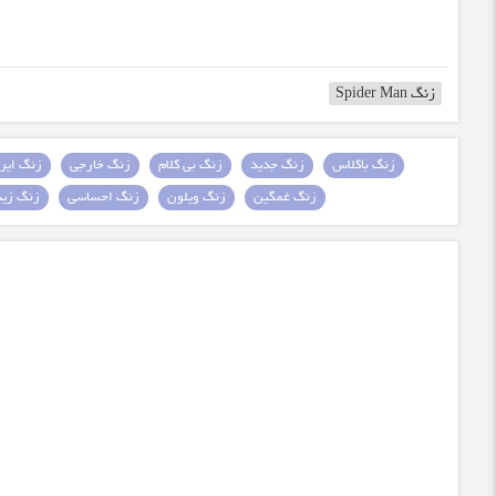
زنگ Spider Man
زنگ باکلاس
زنگ جدید
زنگ بی کلام
زنگ خارجی
زنگ ایرا
زنگ غمگین
زنگ ویلون
زنگ احساسی
زنگ زیبا