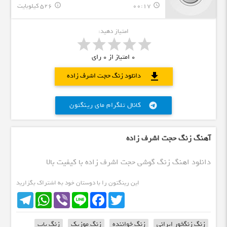
00:17
526 کیلوبایت
info_outline
query_builder
امتیاز دهید:
0
امتیاز از
0
رای
download
دانلود زنگ حجت اشرف زاده
کانال تلگرام مای رینگتون
telegram
آهنگ زنگ حجت اشرف زاده
دانلود اهنگ زنگ گوشی حجت اشرف زاده با کیفیت بالا
این رینگتون را با دوستان خود به اشتراک بگزارید
Telegram
WhatsApp
Viber
Line
Facebook
Twitter
زنگ زنگخور ایرانی
زنگ خواننده
زنگ موزیک
زنگ پاپ