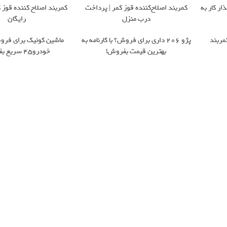
ار کار به
کمربند اصلاح‌کننده قوز کمر | پرداخت
کمربند اصلاح کننده قوز ک
درب منزل
رایگان
مربند
پژو 206 داری برای فروش؟ با کارنامه به
ماشین کوئیک برای فروش
بهترین قیمت بفروش!
خودرو45 سریع بفروش