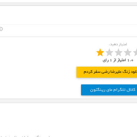
outline
امتیاز دهید:
1.0
امتیاز از
1
رای
نلود زنگ علیرضا رضی سفر کردم
کانال تلگرام مای رینگتون