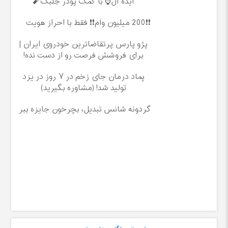
آیده آل⌚ با کمک پودر جلبک🧨
❗❗200 میلیون وام❗❗ فقط با احراز هویت
پژو پارس پرتقاضاترین خودروی ایران |
برای فروشش فرصت رو از دست نده!
پماد درمان جای زخم در ۷ روز در یزد
تولید شد! (مشاوره بگیرید)
گردونه شانس تبدیل، بچرخون جایزه ببر