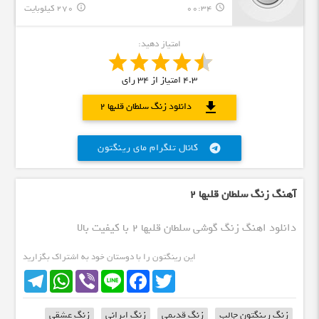
00:34
270 کیلوبایت
info_outline
query_builder
امتیاز دهید:
4.3
امتیاز از
34
رای
download
دانلود زنگ سلطان قلبها 2
کانال تلگرام مای رینگتون
telegram
آهنگ زنگ سلطان قلبها 2
دانلود اهنگ زنگ گوشی سلطان قلبها 2 با کیفیت بالا
این رینگتون را با دوستان خود به اشتراک بگزارید
Telegram
WhatsApp
Viber
Line
Facebook
Twitter
زنگ رینگتون جالب
زنگ قدیمی
زنگ ایرانی
زنگ عشقی