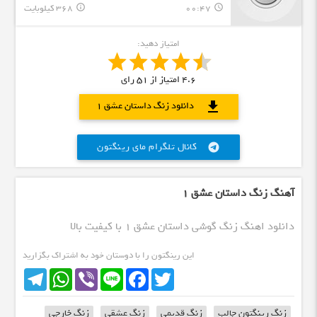
00:47
368 کیلوبایت
info_outline
query_builder
امتیاز دهید:
4.6
امتیاز از
51
رای
download
دانلود زنگ داستان عشق 1
کانال تلگرام مای رینگتون
telegram
آهنگ زنگ داستان عشق 1
دانلود اهنگ زنگ گوشی داستان عشق 1 با کیفیت بالا
این رینگتون را با دوستان خود به اشتراک بگزارید
Telegram
WhatsApp
Viber
Line
Facebook
Twitter
زنگ رینگتون جالب
زنگ قدیمی
زنگ عشقی
زنگ خارجی