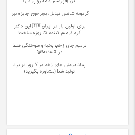
کن (◂پرسش‌نامه رو پرکن)
گردونه شانس تبدیل، بچرخون جایزه ببر
برای اولین بار در ایران🇮🇷 این دکتر
کرم ترمیم کننده 23 روزه ساخت!
ترمیم جای زخم، بخیه و سوختگی فقط
در 3 هفته!!😍
پماد درمان جای زخم در ۷ روز در یزد
تولید شد! (مشاوره بگیرید)