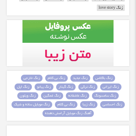
زنگ love story
زنگ باکلاس
زنگ جدید
زنگ بی کلام
زنگ خارجی
زنگ ایرانی
زنگ ترکی
زنگ گیتار
زنگ پیانو
زنگ اپل
زنگ سامسونگ
زنگ عاشقانه
زنگ غمگین
زنگ ویلون
زنگ احساسی
زنگ زیبا
زنگ بی کلام
زنگ موبایل ساده و شیک
آهنگ زنگ موبایل آرامش دهنده