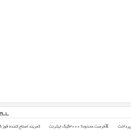
 پرداخت
⏳فرصت محدود!! 3000گیگ اینترنت
کمربند اصلاح کننده قوز کمر