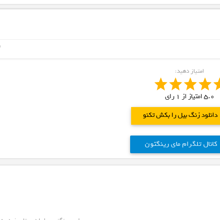
ne
امتیاز دهید:
5.0
امتیاز از
1
رای
دانلود زنگ بیل را بکش تکنو
کانال تلگرام مای رینگتون