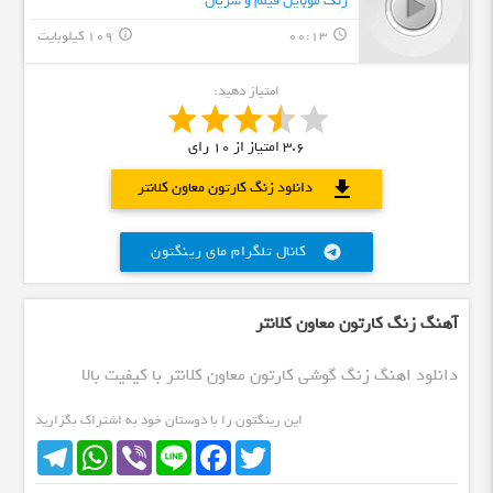
زنگ موبایل فیلم و سریال
00:13
109 کیلوبایت
info_outline
query_builder
امتیاز دهید:
3.6
امتیاز از
10
رای
download
دانلود زنگ کارتون معاون کلانتر
کانال تلگرام مای رینگتون
telegram
آهنگ زنگ کارتون معاون کلانتر
دانلود اهنگ زنگ گوشی کارتون معاون کلانتر با کیفیت بالا
این رینگتون را با دوستان خود به اشتراک بگزارید
Telegram
WhatsApp
Viber
Line
Facebook
Twitter