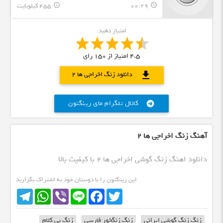
00:29
455 کیلوبایت
info_outline
query_builder
امتیاز دهید:
4.5
امتیاز از
150
رای
download
دانلود زنگ اخراجی ها 2
کانال تلگرام مای رینگتون
telegram
آهنگ زنگ اخراجی ها 2
دانلود اهنگ زنگ گوشی اخراجی ها 2 با کیفیت بالا
این رینگتون را با دوستان خود به اشتراک بگزارید
Telegram
WhatsApp
Viber
Line
Facebook
Twitter
زنگ زنگ گوشی ایرانی
زنگ زنگخور فارسی
زنگ بی کلام