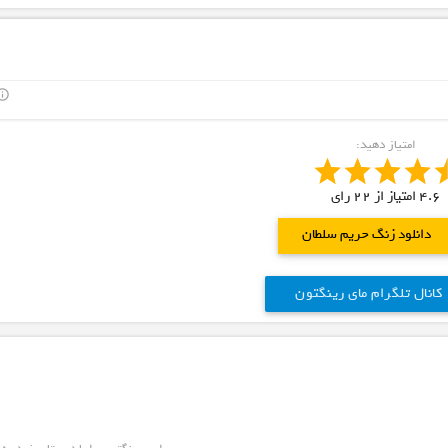
outline
امتیاز دهید:
4.6
امتیاز از
22
رای
دانلود زنگ حریم سلطان
کانال تلگرام مای رینگتون