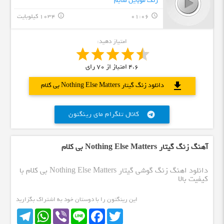
زنگ موبایل ملایم
01:06
1034 کیلوبایت
info_outline
query_builder
امتیاز دهید:
4.6
امتیاز از
70
رای
download
دانلود زنگ گیتار Nothing Else Matters بی کلام
کانال تلگرام مای رینگتون
telegram
آهنگ زنگ گیتار Nothing Else Matters بی کلام
دانلود اهنگ زنگ گوشی گیتار Nothing Else Matters بی کلام با
کیفیت بالا
این رینگتون را با دوستان خود به اشتراک بگزارید
Telegram
WhatsApp
Viber
Line
Facebook
Twitter