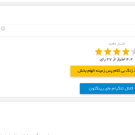
info_outline
امتیاز دهید:
4.2
امتیاز از
27
رای
د زنگ بی کلام پس زمینه الهام بخش
کانال تلگرام مای رینگتون