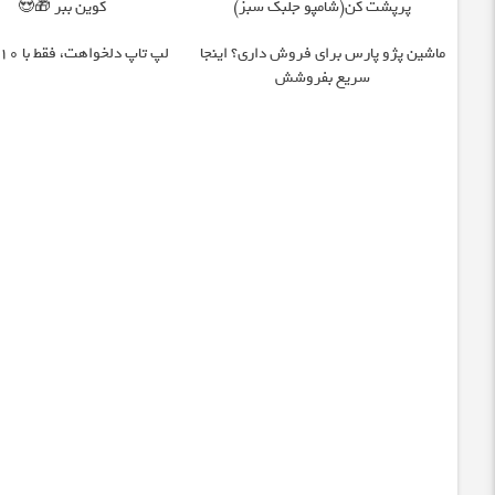
پرپشت کن(شامپو جلبک سبز)
کوین ببر 🎁😍
ماشین پژو پارس برای فروش داری؟ اینجا
لپ تاپ دلخواهت، فقط با 10 میلیون
سریع بفروشش