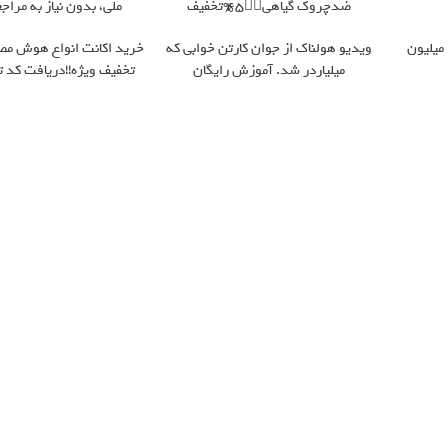
ضدچروک گیاهی👈🏻45%تخفیف
ملی، بدون نیاز به مرا
ویدیو هولناک از جوان کارتن خوابی که
خرید اکانت انواع هوش مصن
میلیاردر شد. آموزش رایگان
تخفیف ویژه!!دریافت کد 