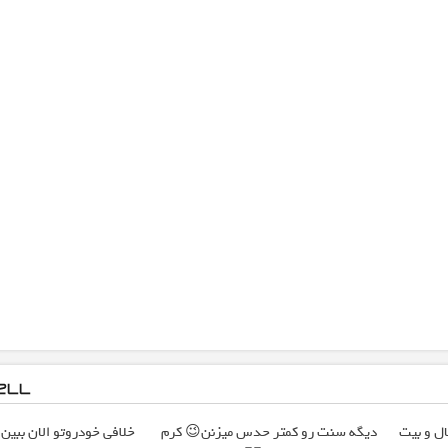
ال و بیت
دیگه سنت رو کمتر حدس میزنن😉 کرم
خلافی خودروتو الان ببین، 