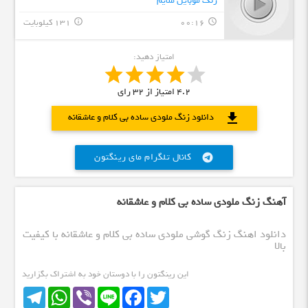
زنگ موبایل ملایم
00:16
131 کیلوبایت
info_outline
query_builder
امتیاز دهید:
4.2
امتیاز از
32
رای
download
دانلود زنگ ملودی ساده بی کلام و عاشقانه
کانال تلگرام مای رینگتون
telegram
آهنگ زنگ ملودی ساده بی کلام و عاشقانه
دانلود اهنگ زنگ گوشی ملودی ساده بی کلام و عاشقانه با کیفیت
بالا
این رینگتون را با دوستان خود به اشتراک بگزارید
Telegram
WhatsApp
Viber
Line
Facebook
Twitter