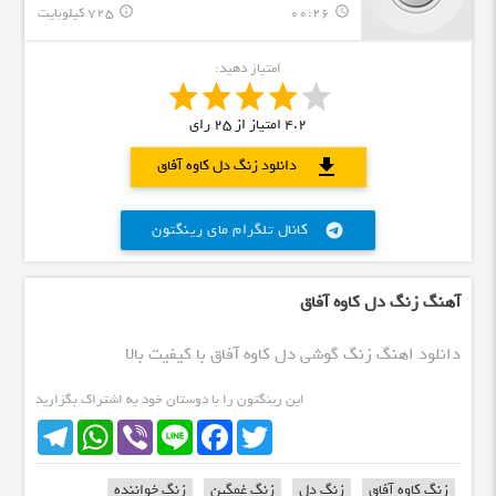
00:26
725 کیلوبایت
info_outline
query_builder
امتیاز دهید:
4.2
امتیاز از
25
رای
download
دانلود زنگ دل کاوه آفاق
کانال تلگرام مای رینگتون
telegram
آهنگ زنگ دل کاوه آفاق
دانلود اهنگ زنگ گوشی دل کاوه آفاق با کیفیت بالا
این رینگتون را با دوستان خود به اشتراک بگزارید
Telegram
WhatsApp
Viber
Line
Facebook
Twitter
زنگ کاوه آفاق
زنگ دل
زنگ غمگین
زنگ خواننده