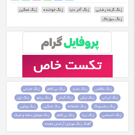
زنگ گرشا رضایی
زنگ آخر دنیا
زنگ خواننده
زنگ غمگین
زنگ سوزناک
زنگ باکلاس
زنگ جدید
زنگ بی کلام
زنگ خارجی
زنگ ایرانی
زنگ ترکی
زنگ گیتار
زنگ پیانو
زنگ اپل
زنگ سامسونگ
زنگ عاشقانه
زنگ غمگین
زنگ ویلون
زنگ احساسی
زنگ زیبا
زنگ بی کلام
زنگ موبایل ساده و شیک
آهنگ زنگ موبایل آرامش دهنده