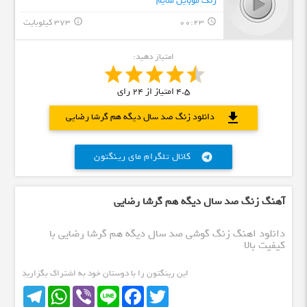
زنگ موبایل ملایم
00:23
373 کیلوبایت
info_outline
query_builder
امتیاز دهید:
4.5
امتیاز از
24
رای
download
دانلود زنگ صد سال دیگه هم گرشا رضایی
کانال تلگرام مای رینگتون
telegram
آهنگ زنگ صد سال دیگه هم گرشا رضایی
دانلود اهنگ زنگ گوشی صد سال دیگه هم گرشا رضایی با
کیفیت بالا
این رینگتون را با دوستان خود به اشتراک بگزارید
Telegram
WhatsApp
Viber
Line
Facebook
Twitter