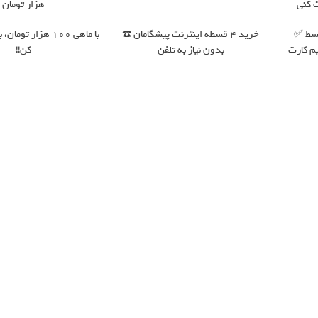
 کنی
هزار تومان
ش پرداخت در 4 قسط ✅
خرید 4 قسطه اینترنت پیشگامان ☎️
با ماهی 100 هزار تو
+ سیم کارت
بدون نیاز به تلفن
کن!!