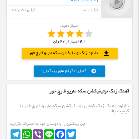
زنگ موبایل بامزه
00:01
25 کیلوبایت
info_outline
query_builder
امتیاز دهید:
4.1
امتیاز از
22
رای
download
دانلود زنگ نوتیفیکشن سکه ماریو قارچ خور
کانال تلگرام مای رینگتون
telegram
آهنگ زنگ نوتیفیکشن سکه ماریو قارچ خور
دانلود اهنگ زنگ گوشی نوتیفیکشن سکه ماریو قارچ خور با
کیفیت بالا
این رینگتون را با دوستان خود به اشتراک بگزارید
Telegram
WhatsApp
Viber
Line
Facebook
Twitter