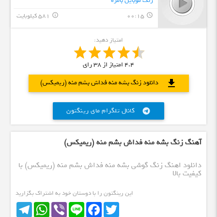
زنگ موبایل بامزه
00:15
581 کیلوبایت
info_outline
query_builder
امتیاز دهید:
4.4
امتیاز از
38
رای
download
دانلود زنگ بشه منه فداش بشم منه (ریمیکس)
کانال تلگرام مای رینگتون
telegram
آهنگ زنگ بشه منه فداش بشم منه (ریمیکس)
دانلود اهنگ زنگ گوشی بشه منه فداش بشم منه (ریمیکس) با
کیفیت بالا
این رینگتون را با دوستان خود به اشتراک بگزارید
Telegram
WhatsApp
Viber
Line
Facebook
Twitter