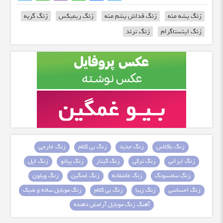
زنگ بشه منه
زنگ فداش بشم منه
زنگ ریمیکس
زنگ گربه
زنگ اینستاگرام
زنگ ترند
زنگ باکلاس
زنگ جدید
زنگ بی کلام
زنگ خارجی
زنگ ایرانی
زنگ ترکی
زنگ گیتار
زنگ پیانو
زنگ اپل
زنگ سامسونگ
زنگ عاشقانه
زنگ غمگین
زنگ ویلون
زنگ احساسی
زنگ زیبا
زنگ بی کلام
زنگ موبایل ساده و شیک
آهنگ زنگ موبایل آرامش دهنده