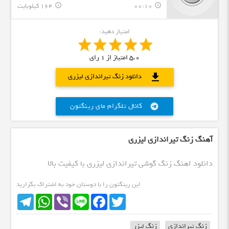
00:10
164 کیلوبایت
info_outline
query_builder
امتیاز دهید:
5.0
امتیاز از
1
رای
download
دانلود زنگ تیراندازی لیزری
کانال تلگرام مای رینگتون
telegram
آهنگ زنگ تیراندازی لیزری
دانلود اهنگ زنگ گوشی تیراندازی لیزری با کیفیت بالا
این رینگتون را با دوستان خود به اشتراک بگزارید
Telegram
WhatsApp
Viber
Line
Facebook
Twitter
زنگ تیراندازی
زنگ لیزر