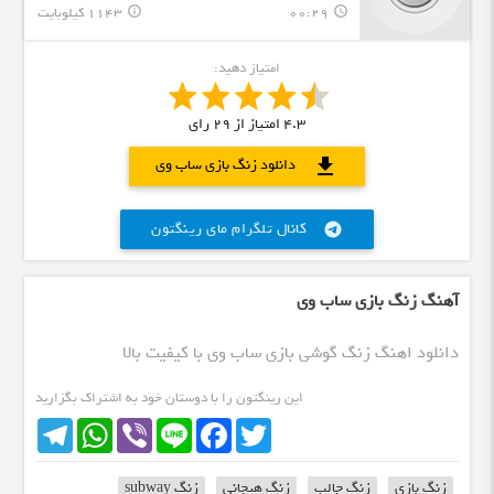
00:29
1143 کیلوبایت
info_outline
query_builder
امتیاز دهید:
4.3
امتیاز از
29
رای
download
دانلود زنگ بازی ساب وی
کانال تلگرام مای رینگتون
telegram
آهنگ زنگ بازی ساب وی
دانلود اهنگ زنگ گوشی بازی ساب وی با کیفیت بالا
این رینگتون را با دوستان خود به اشتراک بگزارید
Telegram
WhatsApp
Viber
Line
Facebook
Twitter
زنگ بازی
زنگ جالب
زنگ هیجانی
زنگ subway