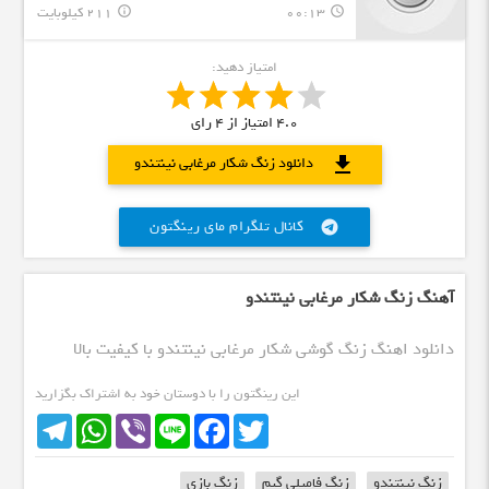
00:13
211 کیلوبایت
info_outline
query_builder
امتیاز دهید:
4.0
امتیاز از
4
رای
download
دانلود زنگ شکار مرغابی نینتندو
کانال تلگرام مای رینگتون
telegram
آهنگ زنگ شکار مرغابی نینتندو
دانلود اهنگ زنگ گوشی شکار مرغابی نینتندو با کیفیت بالا
این رینگتون را با دوستان خود به اشتراک بگزارید
Telegram
WhatsApp
Viber
Line
Facebook
Twitter
زنگ نینتندو
زنگ فامیلی گیم
زنگ بازی