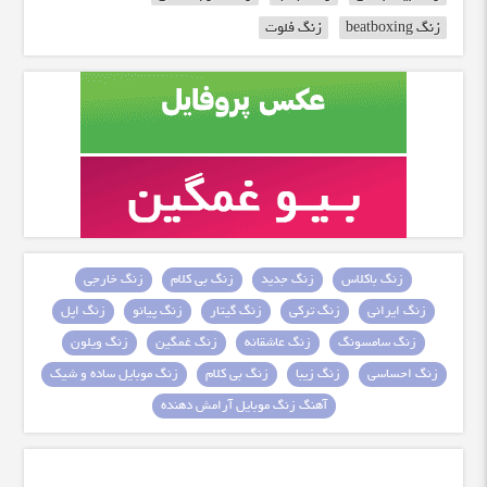
زنگ beatboxing
زنگ فلوت
زنگ باکلاس
زنگ جدید
زنگ بی کلام
زنگ خارجی
زنگ ایرانی
زنگ ترکی
زنگ گیتار
زنگ پیانو
زنگ اپل
زنگ سامسونگ
زنگ عاشقانه
زنگ غمگین
زنگ ویلون
زنگ احساسی
زنگ زیبا
زنگ بی کلام
زنگ موبایل ساده و شیک
آهنگ زنگ موبایل آرامش دهنده