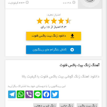
00:28
443 کیلوبایت
info_outline
query_builder
امتیاز دهید:
4.3
امتیاز از
16
رای
download
دانلود زنگ بیت باکس فلوت
کانال تلگرام مای رینگتون
telegram
آهنگ زنگ بیت باکس فلوت
دانلود اهنگ زنگ گوشی بیت باکس فلوت با کیفیت بالا
این رینگتون را با دوستان خود به اشتراک بگزارید
Telegram
WhatsApp
Viber
Line
Facebook
Twitter
زنگ بیت باکس
زنگ جالب
زنگ ضرب دهانی