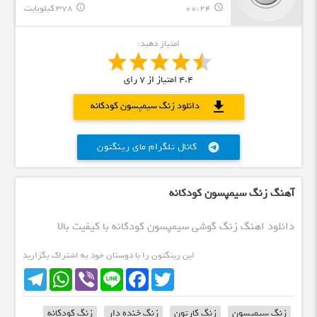
00:24
378 کیلوبایت
info_outline
query_builder
امتیاز دهید:
4.4
امتیاز از
7
رای
download
دانلود زنگ سیمپسون کودکانه
کانال تلگرام مای رینگتون
telegram
آهنگ زنگ سیمپسون کودکانه
دانلود اهنگ زنگ گوشی سیمپسون کودکانه با کیفیت بالا
این رینگتون را با دوستان خود به اشتراک بگزارید
Telegram
WhatsApp
Viber
Line
Facebook
Twitter
زنگ سیمپسون
زنگ کارتون
زنگ خنده دار
زنگ کودکانه