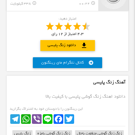
00:22
338 کیلوبایت
info_outline
query_builder
امتیاز دهید:
4.3
امتیاز از
12
رای
download
دانلود زنگ پلیسی
کانال تلگرام مای رینگتون
telegram
آهنگ زنگ پلیسی
دانلود اهنگ زنگ گوشی پلیسی با کیفیت بالا
این رینگتون را با دوستان خود به اشتراک بگزارید
Telegram
WhatsApp
Viber
Line
Facebook
Twitter
زنگ زنگ گوشی متفاوت باحال
زنگ زنگ گوشی بامزه
زنگ پلیس